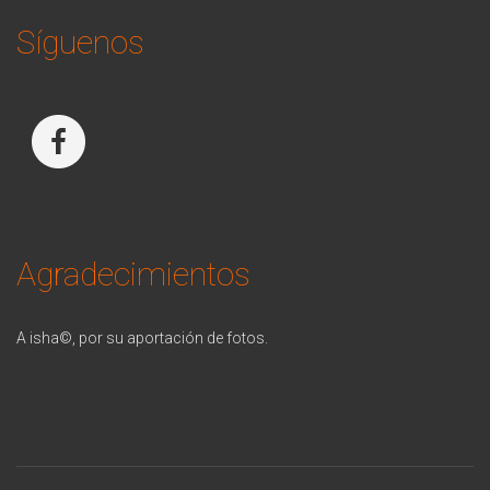
Síguenos
Agradecimientos
A isha©, p
or su aportación de fotos.